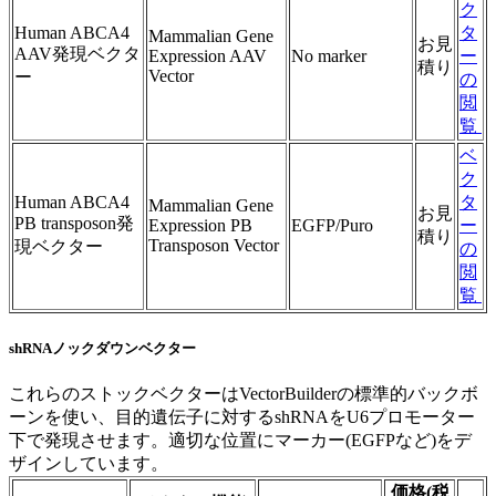
ク
Human ABCA4
タ
Mammalian Gene
お見
AAV発現ベクタ
Expression AAV
No marker
ー
積り
Vector
ー
の
閲
覧
ベ
ク
Human ABCA4
タ
Mammalian Gene
お見
PB transposon発
Expression PB
EGFP/Puro
ー
積り
Transposon Vector
現ベクター
の
閲
覧
shRNAノックダウンベクター
これらのストックベクターはVectorBuilderの標準的バックボ
ーンを使い、目的遺伝子に対するshRNAをU6プロモーター
下で発現させます。適切な位置にマーカー(EGFPなど)をデ
ザインしています。
価格(税