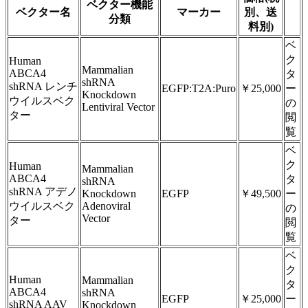
ベクター機能
ベクター名
マーカー
別、送
分類
料別)
ベ
ク
Human
Mammalian
ABCA4
タ
shRNA
shRNA レンチ
EGFP:T2A:Puro
￥25,000
ー
Knockdown
ウイルスベク
の
Lentiviral Vector
ター
閲
覧
ベ
ク
Human
Mammalian
ABCA4
タ
shRNA
shRNA アデノ
Knockdown
EGFP
￥49,500
ー
ウイルスベク
Adenoviral
の
Vector
ター
閲
覧
ベ
ク
Human
Mammalian
タ
ABCA4
shRNA
EGFP
￥25,000
ー
shRNA AAV
Knockdown