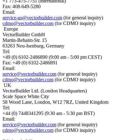
+1 773-475-7751 (international)
Fax: 408-649-5280
Email:
service-us@vectorbuilder.com
(for general inquiry)
cdmo@vectorbuilder.com
(for CDMO inquiry)
Europe
VectorBuilder GmbH
Martin-Behaim-Str. 15
63263 Neu-Isenburg, Germany
Tel:
+49 (0) 6102-2486890 (9:00 am - 5:00 pm CEST)
Fax: +49 (0) 6102-2486891
Email:
service@vectorbuilder.com
(for general inquiry)
cdmo@vectorbuilder.com
(for CDMO inquiry)
UK
VectorBuilder Ltd. (London Headquarters)
Scale Space White City
58 Wood Lane, London, W12 7RZ, United Kingdom
Tel:
+44 (0) 7448341295 (9:30 am - 5:30 pm BST)
Email:
service@vectorbuilder.com
(for general inquiry)
cdmo@vectorbuilder.com
(for CDMO inquiry)