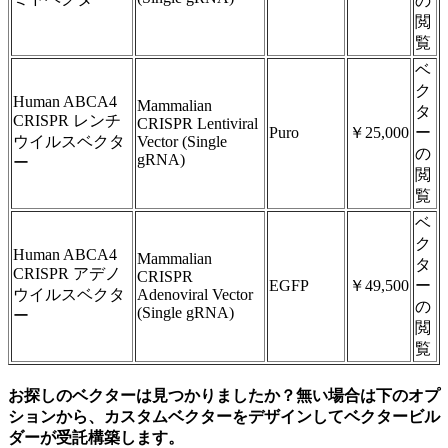
の
閲
覧
ベ
ク
Human ABCA4
Mammalian
タ
CRISPR レンチ
CRISPR Lentiviral
Puro
￥25,000
ー
ウイルスベクタ
Vector (Single
の
gRNA)
ー
閲
覧
ベ
ク
Human ABCA4
Mammalian
タ
CRISPR アデノ
CRISPR
EGFP
￥49,500
ー
ウイルスベクタ
Adenoviral Vector
の
(Single gRNA)
ー
閲
覧
お探しのベクターは見つかりましたか？無い場合は下のオプ
ションから、カスタムベクターをデザインしてベクタービル
ダーが受託構築します。