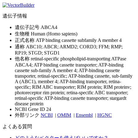
遺伝子情報
遺伝子記号
ABCA4
生物種
Human (Homo sapiens)
正式名称
ATP binding cassette subfamily A member 4
通称
ABC10; ABCR; ARMD2; CORD3; FFM; RMP;
RP19; STGD; STGD1
他名称
retinal-specific phospholipid-transporting ATPase
ABCA4; ATP binding cassette transporter; ATP-binding
cassette sub-family A member 4; ATP-binding cassette
transporter, retinal-specific; ATP-binding cassette, sub-family
A (ABC1), member 4; ATP-binding transporter, retina-
specific; RIM ABC transporter; RIM protein; RIM proteinv;
photoreceptor rim protein; retina-specific ABC transporter;
retinal-specific ATP-binding cassette transporter; stargardt
disease protein
NCBI Gene ID
24
外部リンク
NCBI
|
OMIM
|
Ensembl
|
HGNC
よくある質問
どのようなベクターを使えばいいですか？