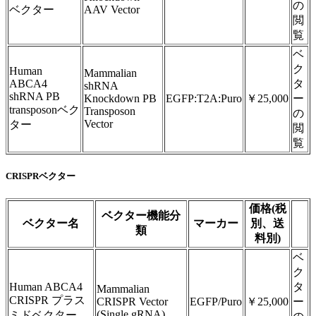
の
ベクター
AAV Vector
閲
覧
ベ
ク
Human
Mammalian
ABCA4
タ
shRNA
shRNA PB
Knockdown PB
EGFP:T2A:Puro
￥25,000
ー
transposonベク
Transposon
の
Vector
ター
閲
覧
CRISPRベクター
価格(税
ベクター機能分
ベクター名
マーカー
別、送
類
料別)
ベ
ク
Human ABCA4
タ
Mammalian
CRISPR プラス
CRISPR Vector
EGFP/Puro
￥25,000
ー
(Single gRNA)
ミドベクター