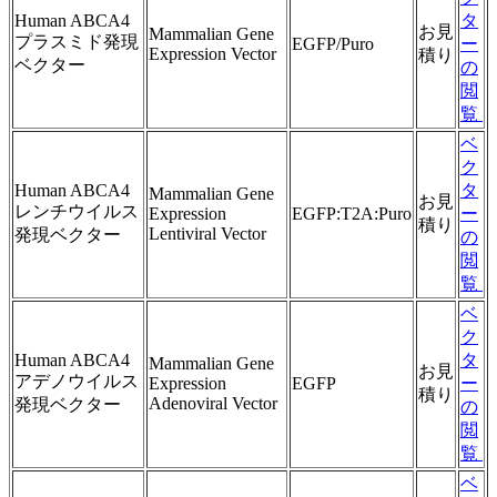
Human ABCA4
タ
お見
Mammalian Gene
プラスミド発現
EGFP/Puro
ー
Expression Vector
積り
ベクター
の
閲
覧
ベ
ク
Human ABCA4
タ
Mammalian Gene
お見
レンチウイルス
Expression
EGFP:T2A:Puro
ー
積り
Lentiviral Vector
発現ベクター
の
閲
覧
ベ
ク
Human ABCA4
タ
Mammalian Gene
お見
アデノウイルス
Expression
EGFP
ー
積り
Adenoviral Vector
発現ベクター
の
閲
覧
ベ