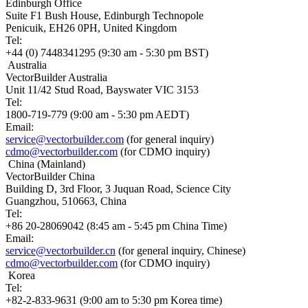
Edinburgh Office
Suite F1 Bush House, Edinburgh Technopole
Penicuik, EH26 0PH, United Kingdom
Tel:
+44 (0) 7448341295 (9:30 am - 5:30 pm BST)
Australia
VectorBuilder Australia
Unit 11/42 Stud Road, Bayswater VIC 3153
Tel:
1800-719-779 (9:00 am - 5:30 pm AEDT)
Email:
service@vectorbuilder.com
(for general inquiry)
cdmo@vectorbuilder.com
(for CDMO inquiry)
China (Mainland)
VectorBuilder China
Building D, 3rd Floor, 3 Juquan Road, Science City
Guangzhou, 510663, China
Tel:
+86 20-28069042 (8:45 am - 5:45 pm China Time)
Email:
service@vectorbuilder.cn
(for general inquiry, Chinese)
cdmo@vectorbuilder.com
(for CDMO inquiry)
Korea
Tel:
+82-2-833-9631 (9:00 am to 5:30 pm Korea time)