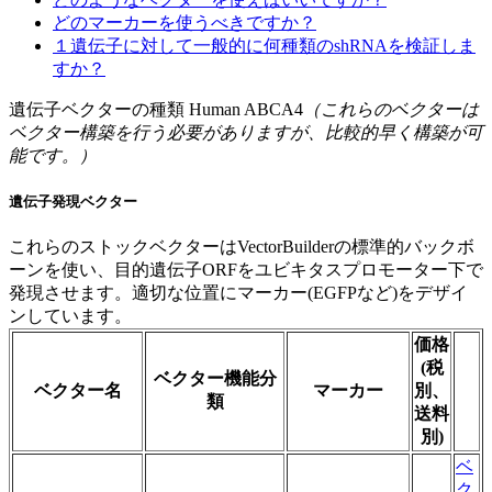
どのマーカーを使うべきですか？
１遺伝子に対して一般的に何種類のshRNAを検証しま
すか？
遺伝子ベクターの種類 Human ABCA4
（これらのベクターは
ベクター構築を行う必要がありますが、比較的早く構築が可
能です。）
遺伝子発現ベクター
これらのストックベクターはVectorBuilderの標準的バックボ
ーンを使い、目的遺伝子ORFをユビキタスプロモーター下で
発現させます。適切な位置にマーカー(EGFPなど)をデザイ
ンしています。
価格
(税
ベクター機能分
ベクター名
マーカー
別、
類
送料
別)
ベ
ク