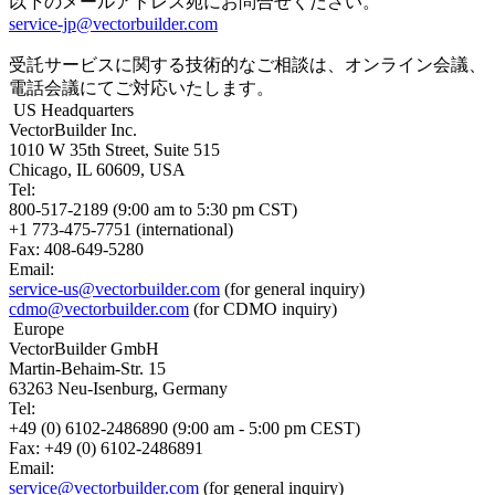
以下のメールアドレス宛にお問合せください。
service-jp@vectorbuilder.com
受託サービスに関する技術的なご相談は、オンライン会議、
電話会議にてご対応いたします。
US Headquarters
VectorBuilder Inc.
1010 W 35th Street, Suite 515
Chicago, IL 60609, USA
Tel:
800-517-2189 (9:00 am to 5:30 pm CST)
+1 773-475-7751 (international)
Fax: 408-649-5280
Email:
service-us@vectorbuilder.com
(for general inquiry)
cdmo@vectorbuilder.com
(for CDMO inquiry)
Europe
VectorBuilder GmbH
Martin-Behaim-Str. 15
63263 Neu-Isenburg, Germany
Tel:
+49 (0) 6102-2486890 (9:00 am - 5:00 pm CEST)
Fax: +49 (0) 6102-2486891
Email:
service@vectorbuilder.com
(for general inquiry)