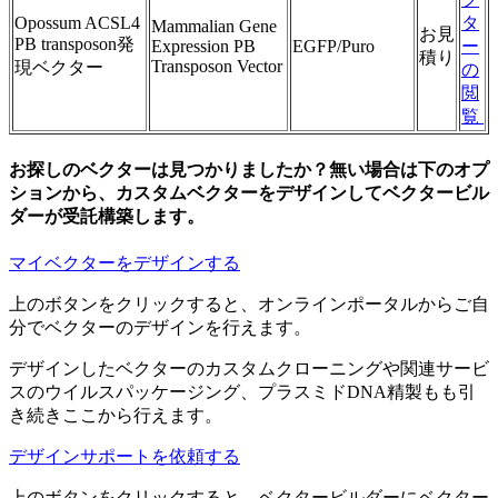
Opossum ACSL4
タ
Mammalian Gene
お見
PB transposon発
Expression PB
EGFP/Puro
ー
積り
Transposon Vector
現ベクター
の
閲
覧
お探しのベクターは見つかりましたか？無い場合は下のオプ
ションから、カスタムベクターをデザインしてベクタービル
ダーが受託構築します。
マイベクターをデザインする
上のボタンをクリックすると、オンラインポータルからご自
分でベクターのデザインを行えます。
デザインしたベクターのカスタムクローニングや関連サービ
スのウイルスパッケージング、プラスミドDNA精製もも引
き続きここから行えます。
デザインサポートを依頼する
上のボタンをクリックすると、ベクタービルダーにベクター