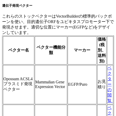
遺伝子発現ベクター
これらのストックベクターはVectorBuilderの標準的バックボ
ーンを使い、目的遺伝子ORFをユビキタスプロモーター下で
発現させます。適切な位置にマーカー(EGFPなど)をデザイ
ンしています。
価格
(税
ベクター機能分
ベクター名
マーカー
別、
類
送料
別)
ベ
ク
Opossum ACSL4
タ
お見
Mammalian Gene
プラスミド発現
EGFP/Puro
ー
Expression Vector
積り
ベクター
の
閲
覧
ベ
ク