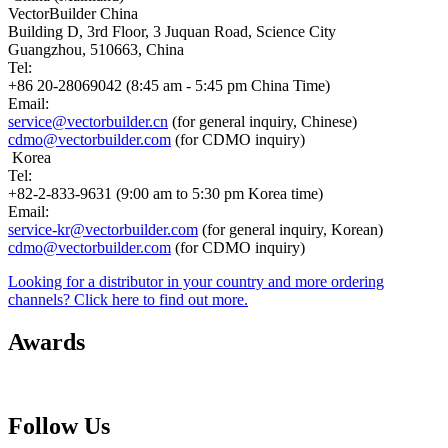
VectorBuilder China
Building D, 3rd Floor, 3 Juquan Road, Science City
Guangzhou, 510663, China
Tel:
+86 20-28069042 (8:45 am - 5:45 pm China Time)
Email:
service@vectorbuilder.cn
(for general inquiry, Chinese)
cdmo@vectorbuilder.com
(for CDMO inquiry)
Korea
Tel:
+82-2-833-9631 (9:00 am to 5:30 pm Korea time)
Email:
service-kr@vectorbuilder.com
(for general inquiry, Korean)
cdmo@vectorbuilder.com
(for CDMO inquiry)
Looking for a distributor in your country and more ordering
channels? Click here to find out more.
Awards
Follow Us