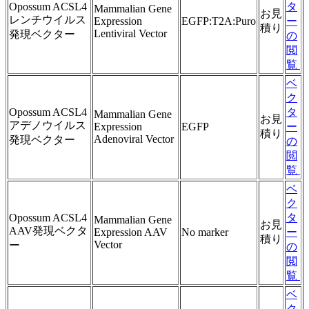
Opossum ACSL4
タ
Mammalian Gene
お見
レンチウイルス
Expression
EGFP:T2A:Puro
ー
積り
Lentiviral Vector
発現ベクター
の
閲
覧
ベ
ク
Opossum ACSL4
タ
Mammalian Gene
お見
アデノウイルス
Expression
EGFP
ー
積り
Adenoviral Vector
発現ベクター
の
閲
覧
ベ
ク
Opossum ACSL4
タ
Mammalian Gene
お見
AAV発現ベクタ
Expression AAV
No marker
ー
積り
Vector
ー
の
閲
覧
ベ
ク