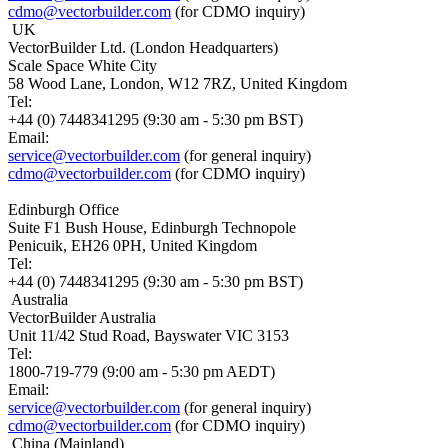
cdmo@vectorbuilder.com
(for CDMO inquiry)
UK
VectorBuilder Ltd. (London Headquarters)
Scale Space White City
58 Wood Lane, London, W12 7RZ, United Kingdom
Tel:
+44 (0) 7448341295 (9:30 am - 5:30 pm BST)
Email:
service@vectorbuilder.com
(for general inquiry)
cdmo@vectorbuilder.com
(for CDMO inquiry)
Edinburgh Office
Suite F1 Bush House, Edinburgh Technopole
Penicuik, EH26 0PH, United Kingdom
Tel:
+44 (0) 7448341295 (9:30 am - 5:30 pm BST)
Australia
VectorBuilder Australia
Unit 11/42 Stud Road, Bayswater VIC 3153
Tel:
1800-719-779 (9:00 am - 5:30 pm AEDT)
Email:
service@vectorbuilder.com
(for general inquiry)
cdmo@vectorbuilder.com
(for CDMO inquiry)
China (Mainland)