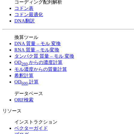
コーディング配列解析
コドン表
コドン最適化
DNA翻訳
換算ツール
DNA 質量 – モル 変換
RNA 質量 – モル変換
タンパク質 質量 – モル 変換
OD
からの濃度計算
260
モル濃度からの質量計算
希釈計算
OD
計算
600
データベース
ORF検索
リソース
インストラクション
ベクターガイド