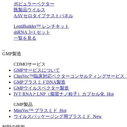
ポピュラーベクター
既製品ウイルス
AAVセロタイプテストパネル
LentiBuilder™ レンチキット
shRNA 3+1 セット
一覧を見る
GMP製造
CDMOサービス
GMPサービスについて
CliniVec™臨床対応ベクターコンサルティングサービス
GMPプラスミドDNA製造
GMPウイルスベクター製造
IVT RNAとLNP（脂質ナノ粒子）カプセル化
Hot
GMP製品
MiniVec™ プラスミド
Hot
ウイルスパッケージング用プラスミド
New
知財の技術