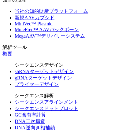
当社の知的財産プラットフォーム
新規AAVカプシド
MiniVec™ Plasmid
MuteFree™ AAVバックボーン
MegaAAV™デリバリーシステム
解析ツール
概要
シークエンスデザイン
shRNAターゲットデザイン
gRNAターゲットデザイン
プライマーデザイン
シークエンス解析
シークエンスアラインメント
シークエンスドットプロット
GC含有率計算
DNA二次構造
DNA逆向き相補鎖