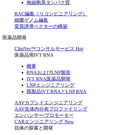
無細胞系タンパク質
BAC編集（リコンビニアリング）
細菌ゲノム編集
変異誘導ベクターの構築
医薬品開発
CliniVec™コンサルサービス
Hot
医薬品用IVT RNA
概要
RNAおよびLNP製造
IVT RNA医薬品開発
LNPエンジニアリング
既製品IVT RNAとLNP RNA
AAVカプシドエンジニアリング
AAV生体内分布プロファイリング
エンハンサー/プロモーター
CARエンジニアリング
New
抗体の探索と開発