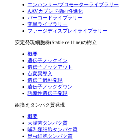
エンハンサー/プロモーターライブラリー
AAVカプシド指向性進化
バーコードライブラリー
変異ライブラリー
ファージディスプレイライブラリー
安定発現細胞株(Stable cell line)の樹立
概要
遺伝子ノックイン
遺伝子ノックアウト
点変異導入
遺伝子過剰発現
遺伝子ノックダウン
誘導性遺伝子発現
組換えタンパク質発現
概要
大腸菌タンパク質
哺乳類細胞タンパク質
昆虫細胞タンパク質