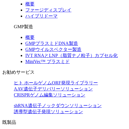
概要
ファージディスプレイ
ハイブリドーマ
GMP製造
概要
GMPプラスミドDNA製造
GMPウイルスベクター製造
IVT RNAとLNP（脂質ナノ粒子）カプセル化
MiniVec™ プラスミド
お勧めサービス
ヒト ホールゲノムORF発現ライブラリー
AAV遺伝子デリバリーソリューション
CRISPRゲノム編集ソリューション
shRNA遺伝子ノックダウンソリューション
誘導型遺伝子発現ソリューション
既製品