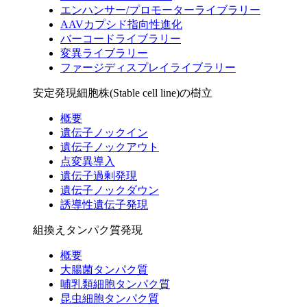
エンハンサー/プロモーターライブラリー
AAVカプシド指向性進化
バーコードライブラリー
変異ライブラリー
ファージディスプレイライブラリー
安定発現細胞株(Stable cell line)の樹立
概要
遺伝子ノックイン
遺伝子ノックアウト
点変異導入
遺伝子過剰発現
遺伝子ノックダウン
誘導性遺伝子発現
組換えタンパク質発現
概要
大腸菌タンパク質
哺乳類細胞タンパク質
昆虫細胞タンパク質