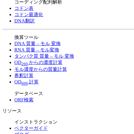
コーディング配列解析
コドン表
コドン最適化
DNA翻訳
換算ツール
DNA 質量 – モル 変換
RNA 質量 – モル変換
タンパク質 質量 – モル 変換
OD
からの濃度計算
260
モル濃度からの質量計算
希釈計算
OD
計算
600
データベース
ORF検索
リソース
インストラクション
ベクターガイド