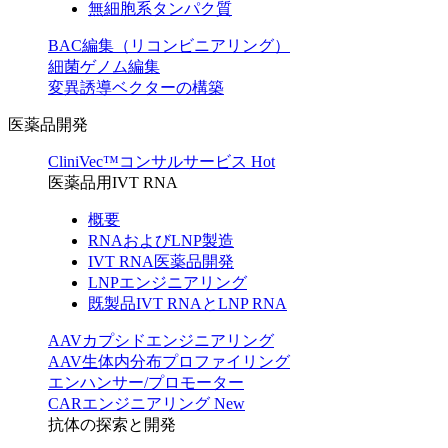
無細胞系タンパク質
BAC編集（リコンビニアリング）
細菌ゲノム編集
変異誘導ベクターの構築
医薬品開発
CliniVec™コンサルサービス
Hot
医薬品用IVT RNA
概要
RNAおよびLNP製造
IVT RNA医薬品開発
LNPエンジニアリング
既製品IVT RNAとLNP RNA
AAVカプシドエンジニアリング
AAV生体内分布プロファイリング
エンハンサー/プロモーター
CARエンジニアリング
New
抗体の探索と開発