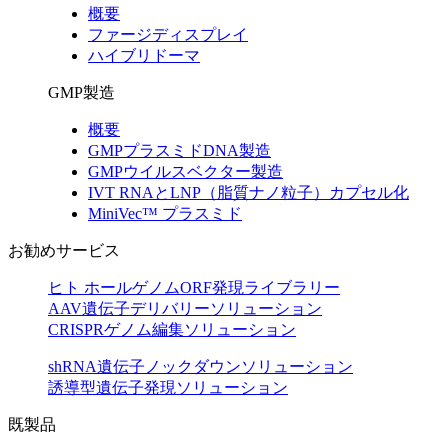
概要
ファージディスプレイ
ハイブリドーマ
GMP製造
概要
GMPプラスミドDNA製造
GMPウイルスベクター製造
IVT RNAとLNP（脂質ナノ粒子）カプセル化
MiniVec™ プラスミド
お勧めサービス
ヒト ホールゲノムORF発現ライブラリー
AAV遺伝子デリバリーソリューション
CRISPRゲノム編集ソリューション
shRNA遺伝子ノックダウンソリューション
誘導型遺伝子発現ソリューション
既製品