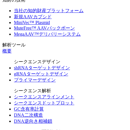
当社の知的財産プラットフォーム
新規AAVカプシド
MiniVec™ Plasmid
MuteFree™ AAVバックボーン
MegaAAV™デリバリーシステム
解析ツール
概要
シークエンスデザイン
shRNAターゲットデザイン
gRNAターゲットデザイン
プライマーデザイン
シークエンス解析
シークエンスアラインメント
シークエンスドットプロット
GC含有率計算
DNA二次構造
DNA逆向き相補鎖