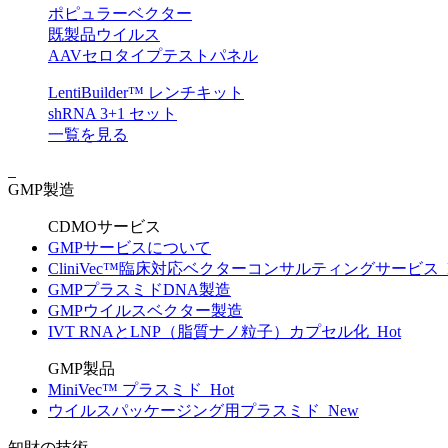
ポピュラーベクター
既製品ウイルス
AAVセロタイプテストパネル
LentiBuilder™ レンチキット
shRNA 3+1 セット
一覧を見る
GMP製造
CDMOサービス
GMPサービスについて
CliniVec™臨床対応ベクターコンサルティングサービス
GMPプラスミドDNA製造
GMPウイルスベクター製造
IVT RNAとLNP（脂質ナノ粒子）カプセル化
Hot
GMP製品
MiniVec™ プラスミド
Hot
ウイルスパッケージング用プラスミド
New
知財の技術