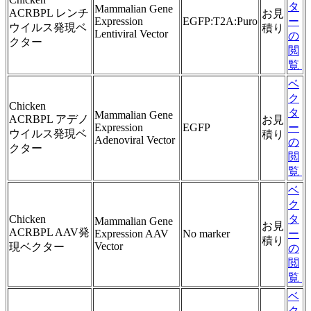
タ
Mammalian Gene
ACRBPL レンチ
お見
Expression
EGFP:T2A:Puro
ー
ウイルス発現ベ
積り
Lentiviral Vector
の
クター
閲
覧
ベ
ク
Chicken
タ
Mammalian Gene
ACRBPL アデノ
お見
Expression
EGFP
ー
ウイルス発現ベ
積り
Adenoviral Vector
の
クター
閲
覧
ベ
ク
Chicken
タ
Mammalian Gene
お見
ACRBPL AAV発
Expression AAV
No marker
ー
積り
Vector
現ベクター
の
閲
覧
ベ
ク