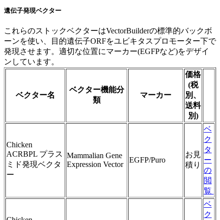
遺伝子発現ベクター
これらのストックベクターはVectorBuilderの標準的バックボ
ーンを使い、目的遺伝子ORFをユビキタスプロモーター下で
発現させます。適切な位置にマーカー(EGFPなど)をデザイ
ンしています。
価格
(税
ベクター機能分
ベクター名
マーカー
別、
類
送料
別)
ベ
ク
Chicken
タ
ACRBPL プラス
お見
Mammalian Gene
EGFP/Puro
ー
ミド発現ベクタ
Expression Vector
積り
の
ー
閲
覧
ベ
ク
Chicken