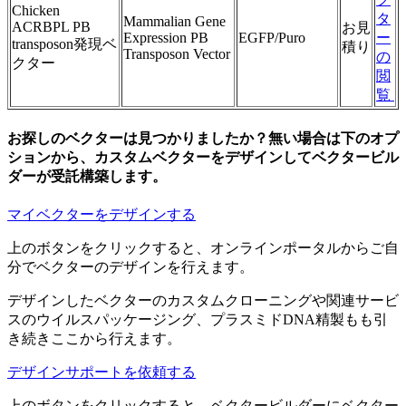
Chicken
タ
Mammalian Gene
ACRBPL PB
お見
Expression PB
EGFP/Puro
ー
transposon発現ベ
積り
Transposon Vector
の
クター
閲
覧
お探しのベクターは見つかりましたか？無い場合は下のオプ
ションから、カスタムベクターをデザインしてベクタービル
ダーが受託構築します。
マイベクターをデザインする
上のボタンをクリックすると、オンラインポータルからご自
分でベクターのデザインを行えます。
デザインしたベクターのカスタムクローニングや関連サービ
スのウイルスパッケージング、プラスミドDNA精製もも引
き続きここから行えます。
デザインサポートを依頼する
上のボタンをクリックすると、ベクタービルダーにベクター