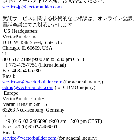
以下のメールアドレス宛にお問合せください。
service-jp@vectorbuilder.com
受託サービスに関する技術的なご相談は、オンライン会議、
電話会議にてご対応いたします。
US Headquarters
VectorBuilder Inc.
1010 W 35th Street, Suite 515
Chicago, IL 60609, USA
Tel:
800-517-2189 (9:00 am to 5:30 pm CST)
+1 773-475-7751 (international)
Fax: 408-649-5280
Email:
service-us@vectorbuilder.com
(for general inquiry)
cdmo@vectorbuilder.com
(for CDMO inquiry)
Europe
VectorBuilder GmbH
Martin-Behaim-Str. 15
63263 Neu-Isenburg, Germany
Tel:
+49 (0) 6102-2486890 (9:00 am - 5:00 pm CEST)
Fax: +49 (0) 6102-2486891
Email:
service@vectorbuilder.com
(for general inquiry)