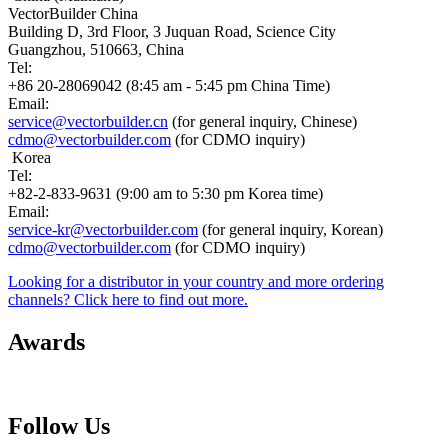
VectorBuilder China
Building D, 3rd Floor, 3 Juquan Road, Science City
Guangzhou, 510663, China
Tel:
+86 20-28069042 (8:45 am - 5:45 pm China Time)
Email:
service@vectorbuilder.cn
(for general inquiry, Chinese)
cdmo@vectorbuilder.com
(for CDMO inquiry)
Korea
Tel:
+82-2-833-9631 (9:00 am to 5:30 pm Korea time)
Email:
service-kr@vectorbuilder.com
(for general inquiry, Korean)
cdmo@vectorbuilder.com
(for CDMO inquiry)
Looking for a distributor in your country and more ordering
channels? Click here to find out more.
Awards
Follow Us