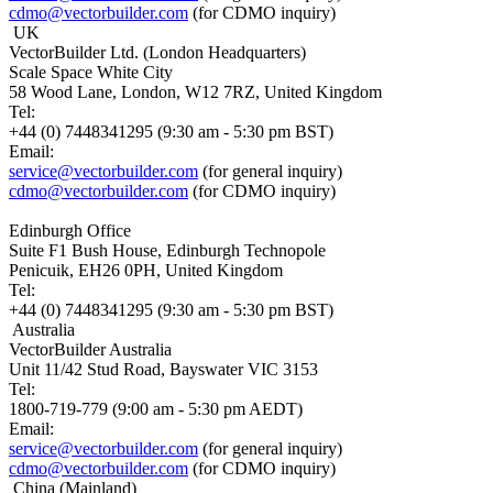
cdmo@vectorbuilder.com
(for CDMO inquiry)
UK
VectorBuilder Ltd. (London Headquarters)
Scale Space White City
58 Wood Lane, London, W12 7RZ, United Kingdom
Tel:
+44 (0) 7448341295 (9:30 am - 5:30 pm BST)
Email:
service@vectorbuilder.com
(for general inquiry)
cdmo@vectorbuilder.com
(for CDMO inquiry)
Edinburgh Office
Suite F1 Bush House, Edinburgh Technopole
Penicuik, EH26 0PH, United Kingdom
Tel:
+44 (0) 7448341295 (9:30 am - 5:30 pm BST)
Australia
VectorBuilder Australia
Unit 11/42 Stud Road, Bayswater VIC 3153
Tel:
1800-719-779 (9:00 am - 5:30 pm AEDT)
Email:
service@vectorbuilder.com
(for general inquiry)
cdmo@vectorbuilder.com
(for CDMO inquiry)
China (Mainland)