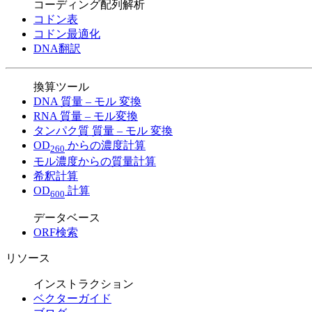
コーディング配列解析
コドン表
コドン最適化
DNA翻訳
換算ツール
DNA 質量 – モル 変換
RNA 質量 – モル変換
タンパク質 質量 – モル 変換
OD
からの濃度計算
260
モル濃度からの質量計算
希釈計算
OD
計算
600
データベース
ORF検索
リソース
インストラクション
ベクターガイド