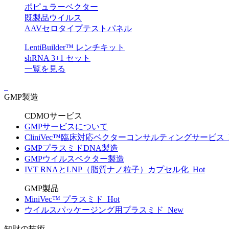
ポピュラーベクター
既製品ウイルス
AAVセロタイプテストパネル
LentiBuilder™ レンチキット
shRNA 3+1 セット
一覧を見る
GMP製造
CDMOサービス
GMPサービスについて
CliniVec™臨床対応ベクターコンサルティングサービス
GMPプラスミドDNA製造
GMPウイルスベクター製造
IVT RNAとLNP（脂質ナノ粒子）カプセル化
Hot
GMP製品
MiniVec™ プラスミド
Hot
ウイルスパッケージング用プラスミド
New
知財の技術