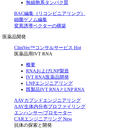
無細胞系タンパク質
BAC編集（リコンビニアリング）
細菌ゲノム編集
変異誘導ベクターの構築
医薬品開発
CliniVec™コンサルサービス
Hot
医薬品用IVT RNA
概要
RNAおよびLNP製造
IVT RNA医薬品開発
LNPエンジニアリング
既製品IVT RNAとLNP RNA
AAVカプシドエンジニアリング
AAV生体内分布プロファイリング
エンハンサー/プロモーター
CARエンジニアリング
New
抗体の探索と開発