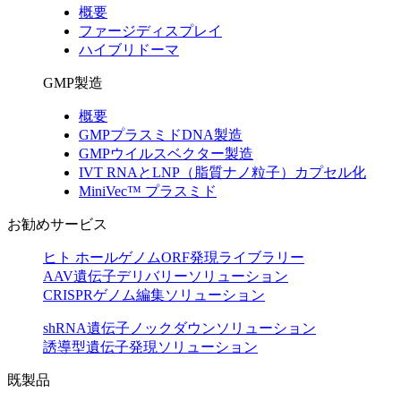
概要
ファージディスプレイ
ハイブリドーマ
GMP製造
概要
GMPプラスミドDNA製造
GMPウイルスベクター製造
IVT RNAとLNP（脂質ナノ粒子）カプセル化
MiniVec™ プラスミド
お勧めサービス
ヒト ホールゲノムORF発現ライブラリー
AAV遺伝子デリバリーソリューション
CRISPRゲノム編集ソリューション
shRNA遺伝子ノックダウンソリューション
誘導型遺伝子発現ソリューション
既製品