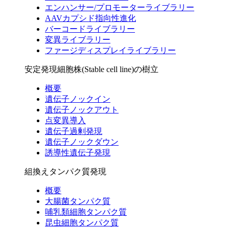
エンハンサー/プロモーターライブラリー
AAVカプシド指向性進化
バーコードライブラリー
変異ライブラリー
ファージディスプレイライブラリー
安定発現細胞株(Stable cell line)の樹立
概要
遺伝子ノックイン
遺伝子ノックアウト
点変異導入
遺伝子過剰発現
遺伝子ノックダウン
誘導性遺伝子発現
組換えタンパク質発現
概要
大腸菌タンパク質
哺乳類細胞タンパク質
昆虫細胞タンパク質