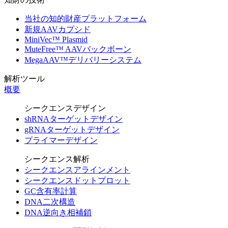
当社の知的財産プラットフォーム
新規AAVカプシド
MiniVec™ Plasmid
MuteFree™ AAVバックボーン
MegaAAV™デリバリーシステム
解析ツール
概要
シークエンスデザイン
shRNAターゲットデザイン
gRNAターゲットデザイン
プライマーデザイン
シークエンス解析
シークエンスアラインメント
シークエンスドットプロット
GC含有率計算
DNA二次構造
DNA逆向き相補鎖